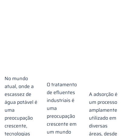
do
carvão
Ativado
Carvão
ativado
no
Ativado
no
Saneamento
no
processo
e
Tratamento
de
Tratamento
de
adsorção
de
Efluentes
da
Água
Industriais
matéria
orgânica
No mundo
O tratamento
atual, onde a
de efluentes
escassez de
A adsorção é
industriais é
água potável é
um processo
uma
uma
amplamente
preocupação
preocupação
utilizado em
crescente em
crescente,
diversas
um mundo
tecnologias
áreas, desde