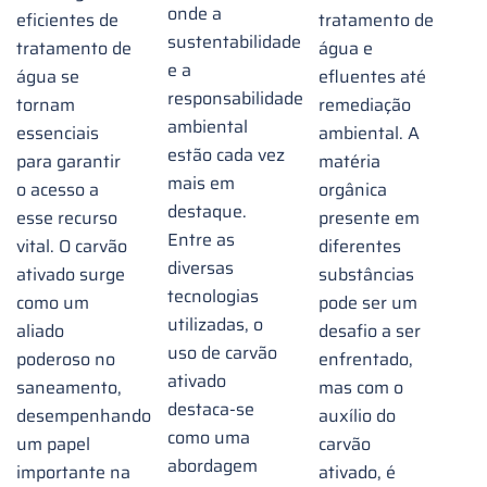
onde a
eficientes de
tratamento de
sustentabilidade
tratamento de
água e
e a
água se
efluentes até
responsabilidade
tornam
remediação
ambiental
essenciais
ambiental. A
estão cada vez
para garantir
matéria
mais em
o acesso a
orgânica
destaque.
esse recurso
presente em
Entre as
vital. O carvão
diferentes
diversas
ativado surge
substâncias
tecnologias
como um
pode ser um
utilizadas, o
aliado
desafio a ser
uso de carvão
poderoso no
enfrentado,
ativado
saneamento,
mas com o
destaca-se
desempenhando
auxílio do
como uma
um papel
carvão
abordagem
importante na
ativado, é