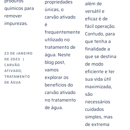
produtos
propriedades
além de
químicos para
únicas, o
versátil e
remover
carvão ativado
eficaz é de
impurezas.
é
fácil operação.
frequentemente
Contudo, para
utilizado no
que tenha a
tratamento de
finalidade a
23 DE JANEIRO
água. Neste
que se destina
DE 2023
blog post,
de modo
CARVÃO
vamos
ATIVADO
,
eficiente e ter
TRATAMENTO
explorar os
sua vida útil
DE ÁGUA
benefícios do
maximizada,
Como o
carvão ativado
são
no tratamento
aumento
necessários
de água.
cuidados
das
simples, mas
chuvas
de extrema