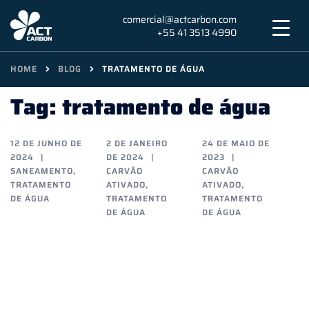
Skip
comercial@actcarbon.com
to
+55 41 3513 4990
content
HOME
BLOG
TRATAMENTO DE ÁGUA
Tag:
tratamento de água
12 DE JUNHO DE
2 DE JANEIRO
24 DE MAIO DE
2024
DE 2024
2023
SANEAMENTO
,
CARVÃO
CARVÃO
TRATAMENTO
ATIVADO
,
ATIVADO
,
DE ÁGUA
TRATAMENTO
TRATAMENTO
DE ÁGUA
DE ÁGUA
A
O
O
Importância
Papel
poder
do
Crucial
do
Carvão