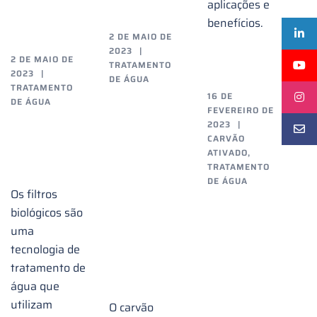
aplicações e
benefícios.
2 DE MAIO DE
2023
2 DE MAIO DE
TRATAMENTO
2023
DE ÁGUA
TRATAMENTO
16 DE
Benefícios
DE ÁGUA
FEVEREIRO DE
Filtros
do
2023
CARVÃO
Biológicos
carvão
ATIVADO
,
TRATAMENTO
ativado
DE ÁGUA
no
Os filtros
Sanitizaç
biológicos são
tratamento
de
uma
de
tecnologia de
filtro
água
tratamento de
de
água que
carvão
utilizam
O carvão