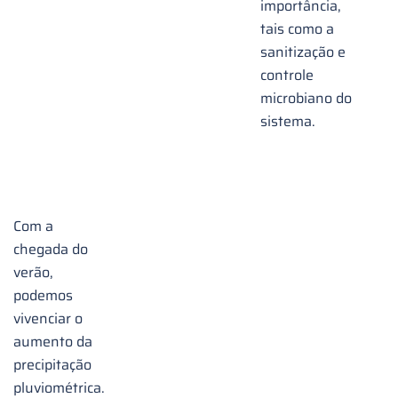
no
importância,
verão
tais como a
sanitização e
impactam
controle
no
microbiano do
tratamento
sistema.
da
água
Com a
chegada do
verão,
podemos
vivenciar o
aumento da
precipitação
pluviométrica.