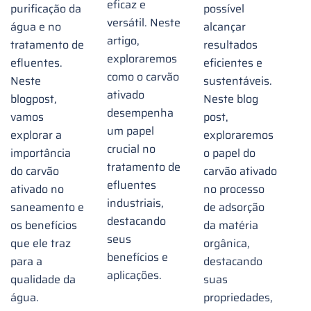
eficaz e
purificação da
possível
versátil. Neste
água e no
alcançar
artigo,
tratamento de
resultados
exploraremos
efluentes.
eficientes e
como o carvão
Neste
sustentáveis.
ativado
blogpost,
Neste blog
desempenha
vamos
post,
um papel
explorar a
exploraremos
crucial no
importância
o papel do
tratamento de
do carvão
carvão ativado
efluentes
ativado no
no processo
industriais,
saneamento e
de adsorção
destacando
os benefícios
da matéria
seus
que ele traz
orgânica,
benefícios e
para a
destacando
aplicações.
qualidade da
suas
água.
propriedades,