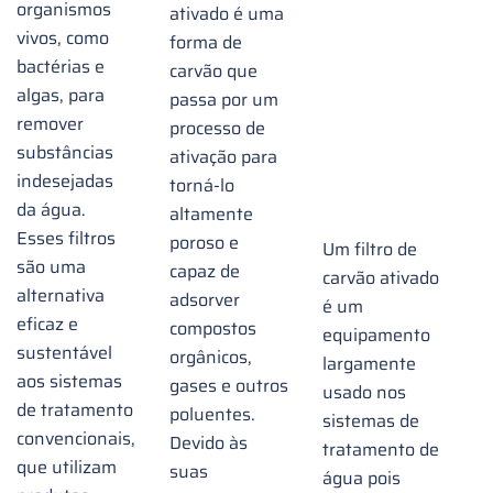
ativado
organismos
ativado é uma
usado
vivos, como
forma de
bactérias e
carvão que
em
algas, para
passa por um
tratamen
remover
processo de
de
substâncias
ativação para
água
indesejadas
torná-lo
da água.
altamente
Esses filtros
poroso e
Um filtro de
são uma
capaz de
carvão ativado
alternativa
adsorver
é um
eficaz e
compostos
equipamento
sustentável
orgânicos,
largamente
aos sistemas
gases e outros
usado nos
de tratamento
poluentes.
sistemas de
convencionais,
Devido às
tratamento de
que utilizam
suas
água pois