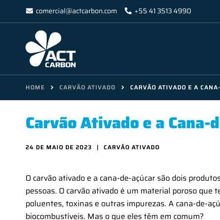
Skip
comercial@actcarbon.com
+55 41 3513 4990
to
content
HOME
CARVÃO ATIVADO
CARVÃO ATIVADO E A CANA
Carvão Ativado e a Cana-
24 DE MAIO DE 2023
CARVÃO ATIVADO
O carvão ativado e a cana-de-açúcar são dois produto
pessoas. O carvão ativado é um material poroso que 
poluentes, toxinas e outras impurezas. A cana-de-açú
biocombustíveis. Mas o que eles têm em comum?