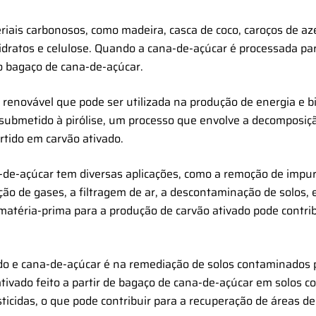
eriais carbonosos, como madeira, casca de coco, caroços de az
oidratos e celulose. Quando a cana-de-açúcar é processada pa
mo bagaço de cana-de-açúcar.
renovável que pode ser utilizada na produção de energia e b
submetido à pirólise, um processo que envolve a decomposiç
rtido em carvão ativado.
a-de-açúcar tem diversas aplicações, como a remoção de imp
ção de gases, a filtragem de ar, a descontaminação de solos, 
atéria-prima para a produção de carvão ativado pode contrib
ado e cana-de-açúcar é na remediação de solos contaminados p
tivado feito a partir de bagaço de cana-de-açúcar em solos 
ticidas, o que pode contribuir para a recuperação de áreas d