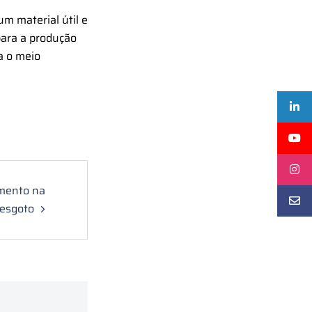
m material útil e
para a produção
a o meio
mento na
 esgoto