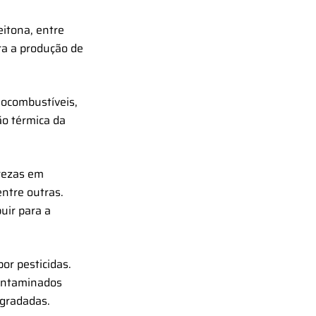
eitona, entre
ra a produção de
iocombustíveis,
ão térmica da
urezas em
entre outras.
uir para a
or pesticidas.
contaminados
egradadas.