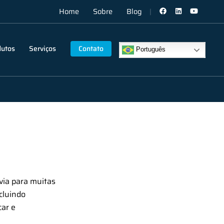
Home
Sobre
Blog
dutos
Serviços
Contato
Português
via para muitas
cluindo
car e