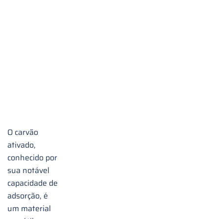
do
Carvão
Ativado:
Uma
Jornada
para a
Pureza
O carvão
ativado,
conhecido por
sua notável
capacidade de
adsorção, é
um material