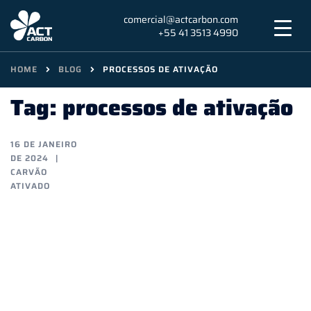
Skip
comercial@actcarbon.com
to
+55 41 3513 4990
content
HOME
BLOG
PROCESSOS DE ATIVAÇÃO
Tag:
processos de ativação
16 DE JANEIRO
DE 2024
CARVÃO
ATIVADO
Desvendando
o
Processo
de
Ativação