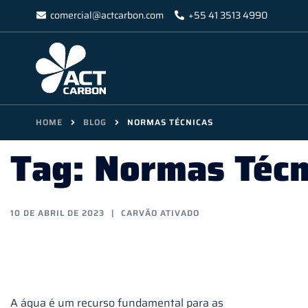
Skip
comercial@actcarbon.com
+55 41 3513 4990
to
content
HOME
BLOG
NORMAS TÉCNICAS
Tag:
Normas Técn
10 DE ABRIL DE 2023
CARVÃO ATIVADO
Normas técnicas para o
uso da água na indústria
A água é um recurso fundamental para as