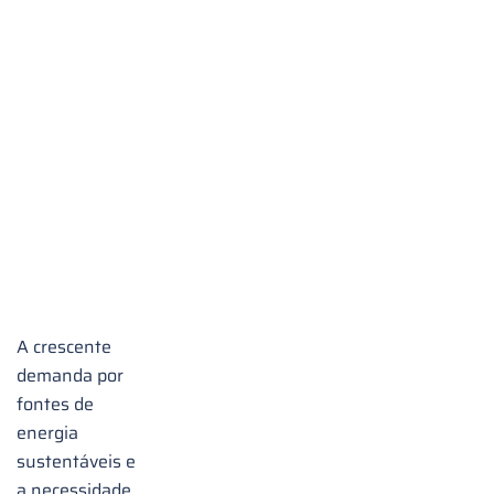
com
Carvão
Ativado:
Soluções
Eficientes
para
um
Futuro
Sustentável
A crescente
demanda por
fontes de
energia
sustentáveis e
a necessidade