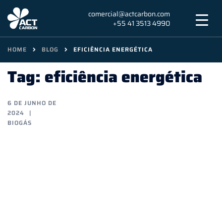
Skip
comercial@actcarbon.com
to
+55 41 3513 4990
content
HOME
BLOG
EFICIÊNCIA ENERGÉTICA
Tag:
eficiência energética
6 DE JUNHO DE
2024
BIOGÁS
Tecnologias
de
Purificação
de
Biogás