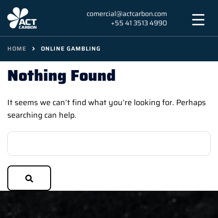
Skip
comercial@actcarbon.com
to
+55 41 3513 4990
content
HOME
ONLINE GAMBLING
Nothing Found
It seems we can’t find what you’re looking for. Perhaps
searching can help.
Search…